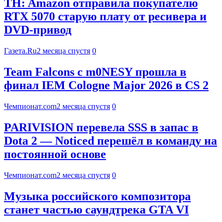
TH: Amazon отправила покупателю
RTX 5070 старую плату от ресивера и
DVD-привод
Газета.Ru
2 месяца спустя
0
Team Falcons с m0NESY прошла в
финал IEM Cologne Major 2026 в CS 2
Чемпионат.com
2 месяца спустя
0
PARIVISION перевела SSS в запас в
Dota 2 — Noticed перешёл в команду на
постоянной основе
Чемпионат.com
2 месяца спустя
0
Музыка российского композитора
станет частью саундтрека GTA VI