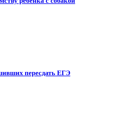
мству ребенка с собакой
шивших пересдать ЕГЭ