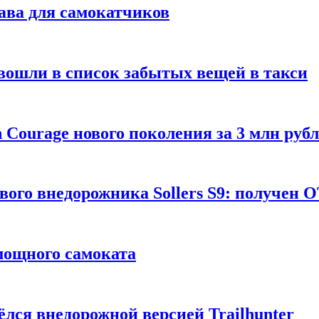
ава для самокатчиков
 вошли в список забытых вещей в такси
Courage нового поколения за 3 млн руб
вого внедорожника Sollers S9: получен 
 мощного самоката
ёлся внедорожной версией Trailhunter