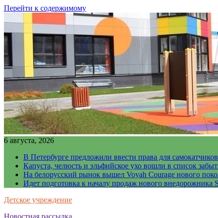
Перейти к содержимому
6 августа, 2026
В Петербурге предложили ввести права для самокатчиков
Капуста, челюсть и эльфийское ухо вошли в список забы
На белорусский рынок вышел Voyah Courage нового поко
Идет подготовка к началу продаж нового внедорожника S
Детское учреждение
Новостная рассылка