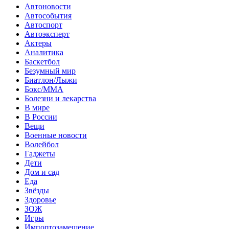
Автоновости
Автособытия
Автоспорт
Автоэксперт
Актеры
Аналитика
Баскетбол
Безумный мир
Биатлон/Лыжи
Бокс/MMA
Болезни и лекарства
В мире
В России
Вещи
Военные новости
Волейбол
Гаджеты
Дети
Дом и сад
Еда
Звёзды
Здоровье
ЗОЖ
Игры
Импортозамещение