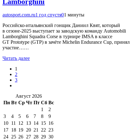
Lamborghini
autosport.com.ru
1 год спустя
0
1 минуты
Российско-итальянский гонщик Даниил Квят, который
в сезоне-2025 выступает за заводскую команду Automobili
Lamborghini Squadra Corse в турнире IMSA в классе
GT Prototype (GTP) в зачёте Michelin Endurance Cup, принял
участие……
Читать далее
1
2
3
Август 2026
Пн
Вт
Ср
Чт
Пт
Сб
Вс
1
2
3
4
5
6
7
8
9
10
11
12
13
14
15
16
17
18
19
20
21
22
23
24
25
26
27
28
29
30