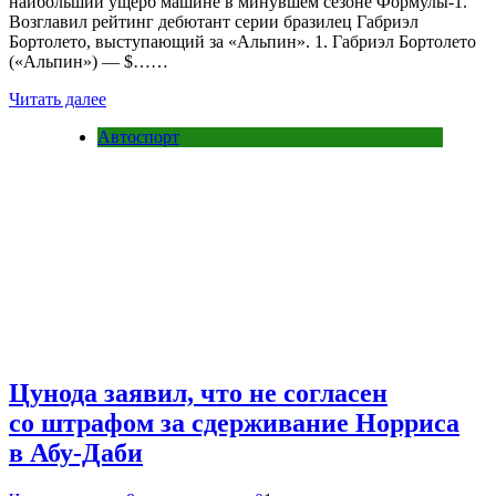
наибольший ущерб машине в минувшем сезоне Формулы-1.
Возглавил рейтинг дебютант серии бразилец Габриэл
Бортолето, выступающий за «Альпин». 1. Габриэл Бортолето
(«Альпин») — $……
Читать далее
Автоспорт
Цунода заявил, что не согласен
со штрафом за сдерживание Норриса
в Абу-Даби