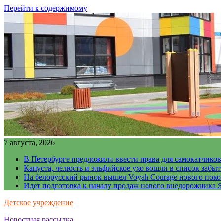
Перейти к содержимому
7 августа, 2026
В Петербурге предложили ввести права для самокатчиков
Капуста, челюсть и эльфийское ухо вошли в список забы
На белорусский рынок вышел Voyah Courage нового поко
Идет подготовка к началу продаж нового внедорожника S
Детское учреждение
Новостная рассылка