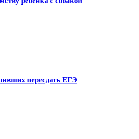
мству ребенка с собакой
шивших пересдать ЕГЭ