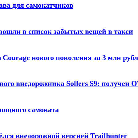
ава для самокатчиков
 вошли в список забытых вещей в такси
Courage нового поколения за 3 млн руб
вого внедорожника Sollers S9: получен 
 мощного самоката
ёлся внедорожной версией Trailhunter