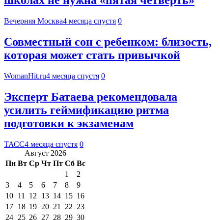
школах не нужна «пятая четверть»
Вечерняя Москва
4 месяца спустя
0
Совместный сон с ребенком: близость,
которая может стать привычкой
WomanHit.ru
4 месяца спустя
0
Эксперт Батаева рекомендовала
усилить геймификацию ритма
подготовки к экзаменам
ТАСС
4 месяца спустя
0
Август 2026
Пн
Вт
Ср
Чт
Пт
Сб
Вс
1
2
3
4
5
6
7
8
9
10
11
12
13
14
15
16
17
18
19
20
21
22
23
24
25
26
27
28
29
30