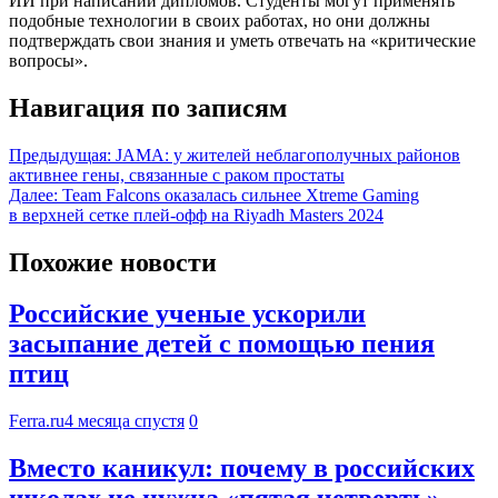
ИИ при написании дипломов. Студенты могут применять
подобные технологии в своих работах, но они должны
подтверждать свои знания и уметь отвечать на «критические
вопросы».
Навигация по записям
Предыдущая:
JAMA: у жителей неблагополучных районов
активнее гены, связанные с раком простаты
Далее:
Team Falcons оказалась сильнее Xtreme Gaming
в верхней сетке плей-офф на Riyadh Masters 2024
Похожие новости
Российские ученые ускорили
засыпание детей с помощью пения
птиц
Ferra.ru
4 месяца спустя
0
Вместо каникул: почему в российских