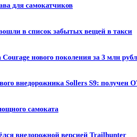
ава для самокатчиков
 вошли в список забытых вещей в такси
Courage нового поколения за 3 млн руб
вого внедорожника Sollers S9: получен 
 мощного самоката
ёлся внедорожной версией Trailhunter