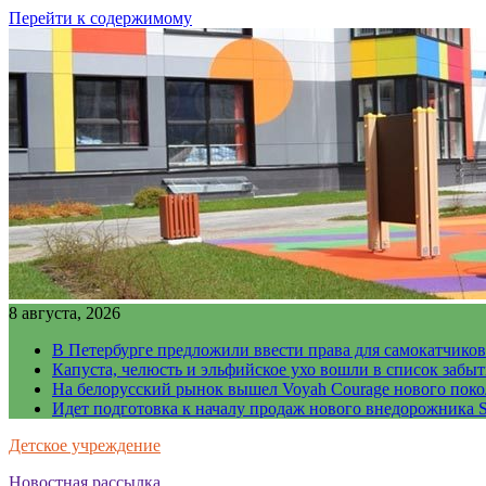
Перейти к содержимому
8 августа, 2026
В Петербурге предложили ввести права для самокатчиков
Капуста, челюсть и эльфийское ухо вошли в список забы
На белорусский рынок вышел Voyah Courage нового поко
Идет подготовка к началу продаж нового внедорожника S
Детское учреждение
Новостная рассылка