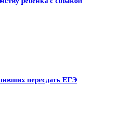
мству ребенка с собакой
шивших пересдать ЕГЭ