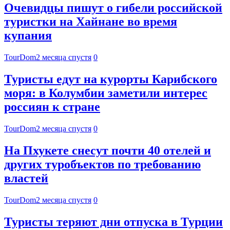
Очевидцы пишут о гибели российской
туристки на Хайнане во время
купания
TourDom
2 месяца спустя
0
Туристы едут на курорты Карибского
моря: в Колумбии заметили интерес
россиян к стране
TourDom
2 месяца спустя
0
На Пхукете снесут почти 40 отелей и
других туробъектов по требованию
властей
TourDom
2 месяца спустя
0
Туристы теряют дни отпуска в Турции