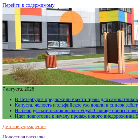
Перейти к содержимому
7 августа, 2026
В Петербурге предложили ввести права для самокатчиков
Капуста, челюсть и эльфийское ухо вошли в список забы
На белорусский рынок вышел Voyah Courage нового поко
Идет подготовка к началу продаж нового внедорожника S
Детское учреждение
Новостная рассылка