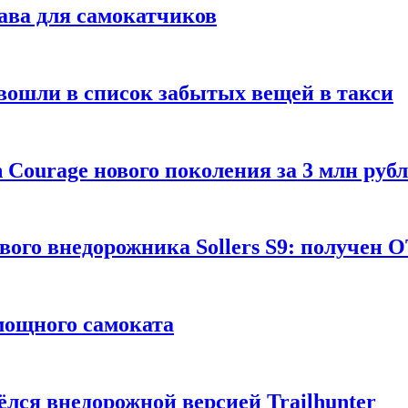
ава для самокатчиков
 вошли в список забытых вещей в такси
Courage нового поколения за 3 млн руб
вого внедорожника Sollers S9: получен 
 мощного самоката
ёлся внедорожной версией Trailhunter