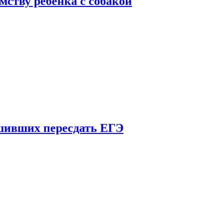
мству ребенка с собакой
шивших пересдать ЕГЭ