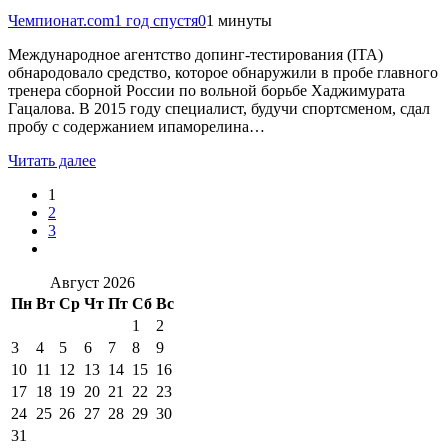
Чемпионат.com
1 год спустя
0
1 минуты
Международное агентство допинг-тестирования (ITA)
обнародовало средство, которое обнаружили в пробе главного
тренера сборной России по вольной борьбе Хаджимурата
Гацалова. В 2015 году специалист, будучи спортсменом, сдал
пробу с содержанием ипаморелина…
Читать далее
1
2
3
Август 2026
Пн
Вт
Ср
Чт
Пт
Сб
Вс
1
2
3
4
5
6
7
8
9
10
11
12
13
14
15
16
17
18
19
20
21
22
23
24
25
26
27
28
29
30
31