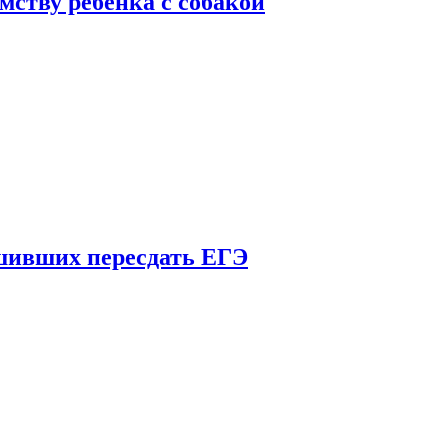
мству ребенка с собакой
шивших пересдать ЕГЭ