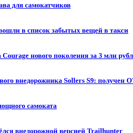
ава для самокатчиков
 вошли в список забытых вещей в такси
Courage нового поколения за 3 млн руб
вого внедорожника Sollers S9: получен 
 мощного самоката
ёлся внедорожной версией Trailhunter