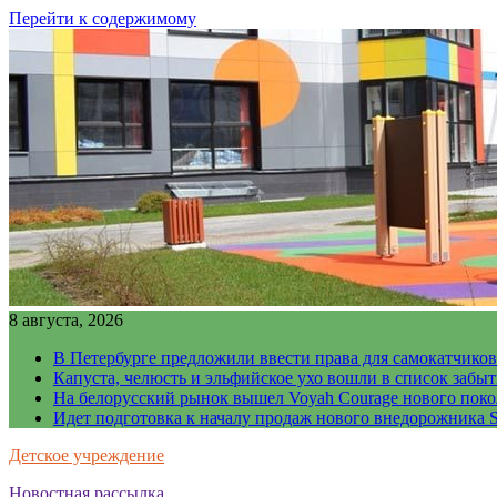
Перейти к содержимому
8 августа, 2026
В Петербурге предложили ввести права для самокатчиков
Капуста, челюсть и эльфийское ухо вошли в список забы
На белорусский рынок вышел Voyah Courage нового поко
Идет подготовка к началу продаж нового внедорожника S
Детское учреждение
Новостная рассылка