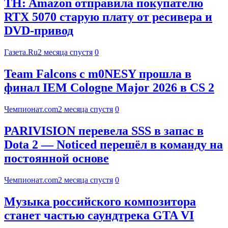
TH: Amazon отправила покупателю
RTX 5070 старую плату от ресивера и
DVD-привод
Газета.Ru
2 месяца спустя
0
Team Falcons с m0NESY прошла в
финал IEM Cologne Major 2026 в CS 2
Чемпионат.com
2 месяца спустя
0
PARIVISION перевела SSS в запас в
Dota 2 — Noticed перешёл в команду на
постоянной основе
Чемпионат.com
2 месяца спустя
0
Музыка российского композитора
станет частью саундтрека GTA VI