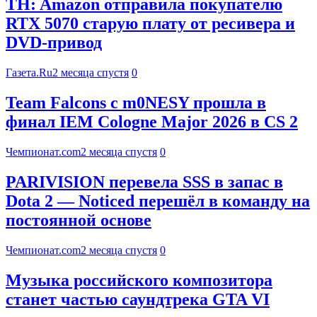
TH: Amazon отправила покупателю
RTX 5070 старую плату от ресивера и
DVD-привод
Газета.Ru
2 месяца спустя
0
Team Falcons с m0NESY прошла в
финал IEM Cologne Major 2026 в CS 2
Чемпионат.com
2 месяца спустя
0
PARIVISION перевела SSS в запас в
Dota 2 — Noticed перешёл в команду на
постоянной основе
Чемпионат.com
2 месяца спустя
0
Музыка российского композитора
станет частью саундтрека GTA VI