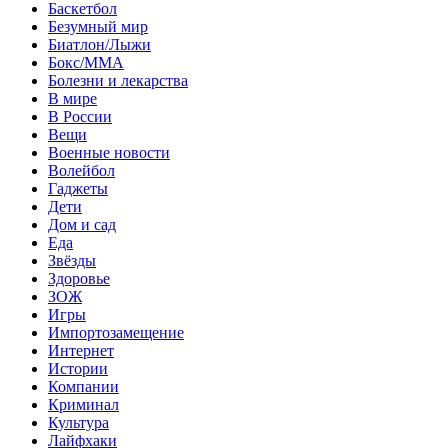
Баскетбол
Безумный мир
Биатлон/Лыжи
Бокс/MMA
Болезни и лекарства
В мире
В России
Вещи
Военные новости
Волейбол
Гаджеты
Дети
Дом и сад
Еда
Звёзды
Здоровье
ЗОЖ
Игры
Импортозамещение
Интернет
Истории
Компании
Криминал
Культура
Лайфхаки