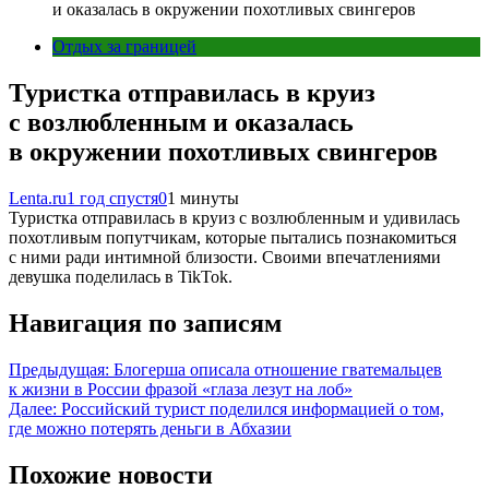
и оказалась в окружении похотливых свингеров
Отдых за границей
Туристка отправилась в круиз
с возлюбленным и оказалась
в окружении похотливых свингеров
Lenta.ru
1 год спустя
0
1 минуты
Туристка отправилась в круиз с возлюбленным и удивилась
похотливым попутчикам, которые пытались познакомиться
с ними ради интимной близости. Своими впечатлениями
девушка поделилась в TikTok.
Навигация по записям
Предыдущая:
Блогерша описала отношение гватемальцев
к жизни в России фразой «глаза лезут на лоб»
Далее:
Российский турист поделился информацией о том,
где можно потерять деньги в Абхазии
Похожие новости