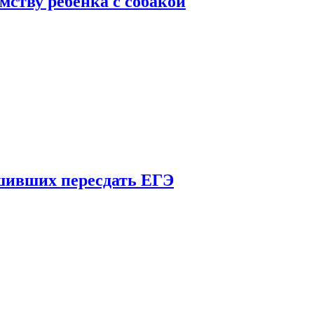
мству ребенка с собакой
шивших пересдать ЕГЭ