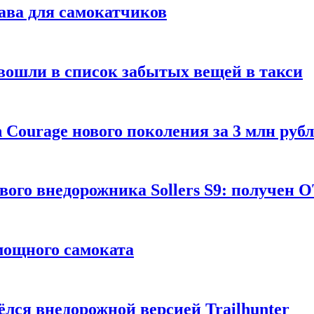
ава для самокатчиков
 вошли в список забытых вещей в такси
Courage нового поколения за 3 млн руб
вого внедорожника Sollers S9: получен 
 мощного самоката
ёлся внедорожной версией Trailhunter