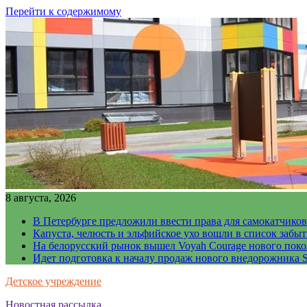
Перейти к содержимому
8 августа, 2026
В Петербурге предложили ввести права для самокатчиков
Капуста, челюсть и эльфийское ухо вошли в список забы
На белорусский рынок вышел Voyah Courage нового поко
Идет подготовка к началу продаж нового внедорожника S
Детское учреждение
Новостная рассылка