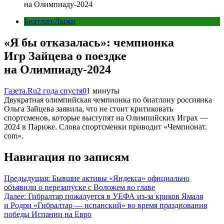
на Олимпиаду-2024
Биатлон/Лыжи
«Я бы отказалась»: чемпионка
Игр Зайцева о поездке
на Олимпиаду-2024
Газета.Ru
2 года спустя
0
1 минуты
Двукратная олимпийская чемпионка по биатлону россиянка
Ольга Зайцева заявила, что не стоит критиковать
спортсменов, которые выступят на Олимпийских Играх —
2024 в Париже. Слова спортсменки приводит «Чемпионат.
com».
Навигация по записям
Предыдущая:
Бывшие активы «Яндекса» официально
объявили о перезапуске с Воложем во главе
Далее:
Гибралтар пожалуется в УЕФА из-за криков Ямаля
и Родри «Гибралтар — испанский» во время празднования
победы Испании на Евро