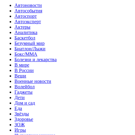
Автоновости
Автособытия
Автоспорт
Автоэксперт
Актеры
Аналитика
Баскетбол
Безумный мир
Биатлон/Лыжи
Бокс/MMA
Болезни и лекарства
В мире
В России
Вещи
Военные новости
Волейбол
Гаджеты
Дети
Дом и сад
Еда
Звёзды
Здоровье
ЗОЖ
Игры