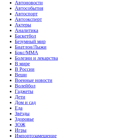
Автоновости
Автособытия
Автоспорт
Автоэксперт
Актеры
Аналитика
Баскетбол
Безумный мир
Биатлон/Лыжи
Бокс/MMA
Болезни и лекарства
В мире
В России
Вещи
Военные новости
Волейбол
Гаджеты
Дети
Дом и сад
Еда
Звёзды
Здоровье
ЗОЖ
Игры
Импортозамещение