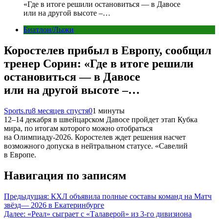
«Где в итоге решили остановиться — в Давосе
или на другой высоте –…
Биатлон/Лыжи
Коростелев прибыл в Европу, сообщил
тренер Сорин: «Где в итоге решили
остановиться — в Давосе
или на другой высоте –…
Sports.ru
8 месяцев спустя
0
1 минуты
12–14 декабря в швейцарском Давосе пройдет этап Кубка
мира, по итогам которого можно отобраться
на Олимпиаду-2026. Коростелев ждет решения насчет
возможного допуска в нейтральном статусе. «Савелий
в Европе.
Навигация по записям
Предыдущая:
КХЛ объявила полные составы команд на Матч
звёзд— 2026 в Екатеринбурге
Далее:
«Реал» сыграет с «Талаверой» из 3-го дивизиона