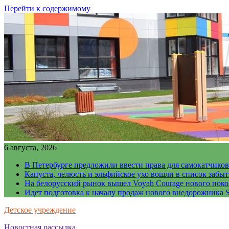
Перейти к содержимому
6 августа, 2026
В Петербурге предложили ввести права для самокатчиков
Капуста, челюсть и эльфийское ухо вошли в список забы
На белорусский рынок вышел Voyah Courage нового поко
Идет подготовка к началу продаж нового внедорожника S
Детское учреждение
Новостная рассылка