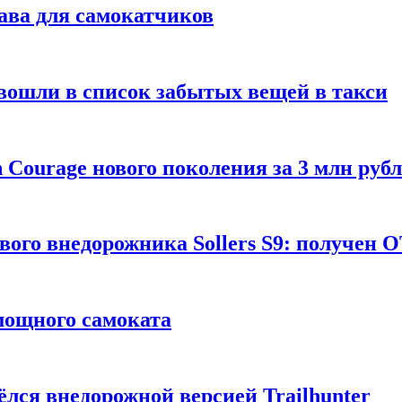
ава для самокатчиков
 вошли в список забытых вещей в такси
Courage нового поколения за 3 млн руб
вого внедорожника Sollers S9: получен 
 мощного самоката
ёлся внедорожной версией Trailhunter