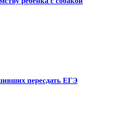
мству ребенка с собакой
шивших пересдать ЕГЭ