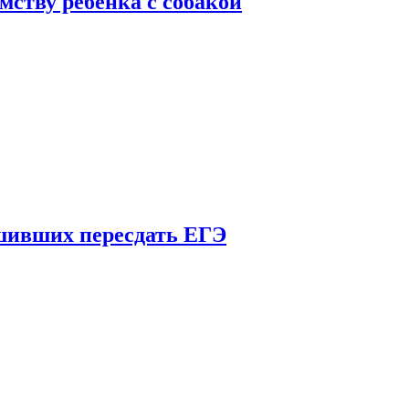
мству ребенка с собакой
шивших пересдать ЕГЭ