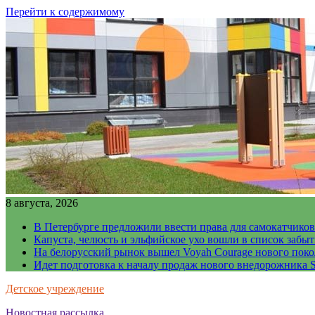
Перейти к содержимому
8 августа, 2026
В Петербурге предложили ввести права для самокатчиков
Капуста, челюсть и эльфийское ухо вошли в список забы
На белорусский рынок вышел Voyah Courage нового поко
Идет подготовка к началу продаж нового внедорожника S
Детское учреждение
Новостная рассылка