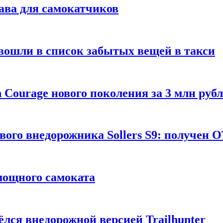
ава для самокатчиков
 вошли в список забытых вещей в такси
Courage нового поколения за 3 млн руб
вого внедорожника Sollers S9: получен 
 мощного самоката
ёлся внедорожной версией Trailhunter