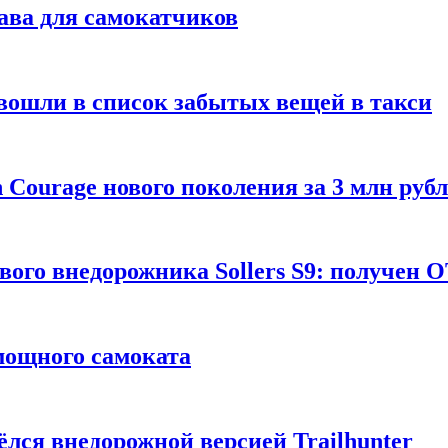
ава для самокатчиков
 вошли в список забытых вещей в такси
Courage нового поколения за 3 млн руб
вого внедорожника Sollers S9: получен 
 мощного самоката
ёлся внедорожной версией Trailhunter