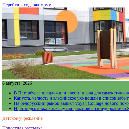
Перейти к содержимому
6 августа, 2026
В Петербурге предложили ввести права для самокатчиков
Капуста, челюсть и эльфийское ухо вошли в список забы
На белорусский рынок вышел Voyah Courage нового поко
Идет подготовка к началу продаж нового внедорожника S
Детское учреждение
Новостная рассылка