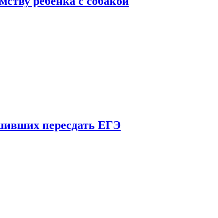
мству ребенка с собакой
шивших пересдать ЕГЭ