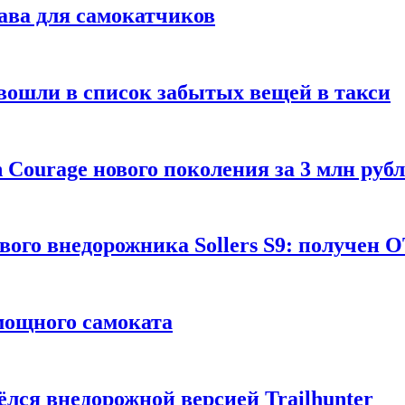
ава для самокатчиков
 вошли в список забытых вещей в такси
Courage нового поколения за 3 млн руб
вого внедорожника Sollers S9: получен 
 мощного самоката
ёлся внедорожной версией Trailhunter