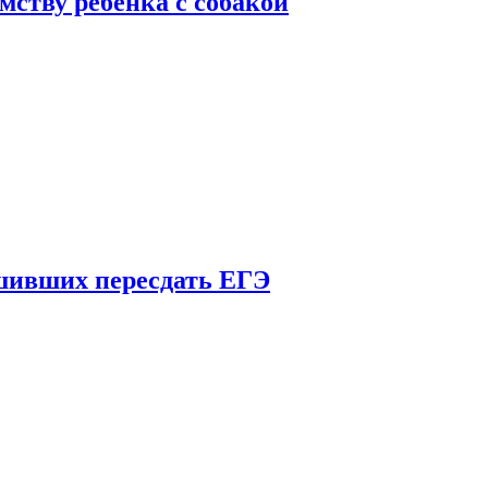
мству ребенка с собакой
шивших пересдать ЕГЭ