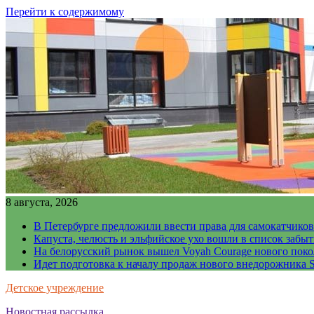
Перейти к содержимому
8 августа, 2026
В Петербурге предложили ввести права для самокатчиков
Капуста, челюсть и эльфийское ухо вошли в список забы
На белорусский рынок вышел Voyah Courage нового поко
Идет подготовка к началу продаж нового внедорожника S
Детское учреждение
Новостная рассылка