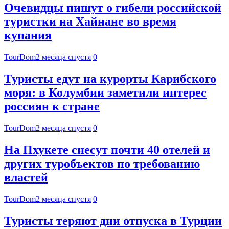
Очевидцы пишут о гибели российской
туристки на Хайнане во время
купания
TourDom
2 месяца спустя
0
Туристы едут на курорты Карибского
моря: в Колумбии заметили интерес
россиян к стране
TourDom
2 месяца спустя
0
На Пхукете снесут почти 40 отелей и
других туробъектов по требованию
властей
TourDom
2 месяца спустя
0
Туристы теряют дни отпуска в Турции