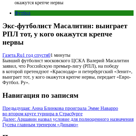
окажутся крепче нервы
Футбол
Экс-футболист Масалитин: выиграет
РПЛ тот, у кого окажутся крепче
нервы
Газета.Ru
1 год спустя
0
1 минуты
Бывший футболист московского ЦСКА Валерий Масалитин
заявил, что Российскую премьер-лигу (РПЛ), на победу
в которой претендуют «Краснодар» и петербургский «Зенит»,
выиграет тот, у кого окажутся крепче нервы, передает «Евро-
Футбол. Ру».
Навигация по записям
Предыдущая:
Анна Блинкова проиграла Эмме Наварро
во втором круге турнира в Страсбурге
Далее:
Аршавин назвал условие для полноценного назначения
Гусева главным тренером «Динамо»