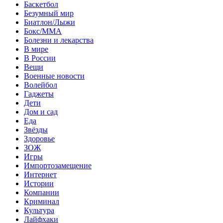
Баскетбол
Безумный мир
Биатлон/Лыжи
Бокс/MMA
Болезни и лекарства
В мире
В России
Вещи
Военные новости
Волейбол
Гаджеты
Дети
Дом и сад
Еда
Звёзды
Здоровье
ЗОЖ
Игры
Импортозамещение
Интернет
Истории
Компании
Криминал
Культура
Лайфхаки