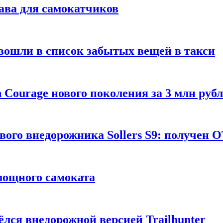
ава для самокатчиков
 вошли в список забытых вещей в такси
Courage нового поколения за 3 млн руб
вого внедорожника Sollers S9: получен 
 мощного самоката
ёлся внедорожной версией Trailhunter