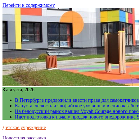
Перейти к содержимому
8 августа, 2026
В Петербурге предложили ввести права для самокатчиков
Капуста, челюсть и эльфийское ухо вошли в список забы
На белорусский рынок вышел Voyah Courage нового поко
Идет подготовка к началу продаж нового внедорожника S
Детское учреждение
Новостная рассылка