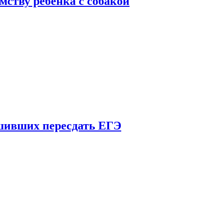
мству ребенка с собакой
шивших пересдать ЕГЭ