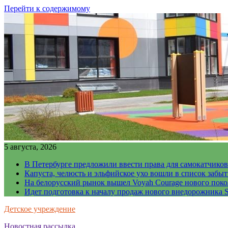
Перейти к содержимому
5 августа, 2026
В Петербурге предложили ввести права для самокатчиков
Капуста, челюсть и эльфийское ухо вошли в список забы
На белорусский рынок вышел Voyah Courage нового поко
Идет подготовка к началу продаж нового внедорожника S
Детское учреждение
Новостная рассылка