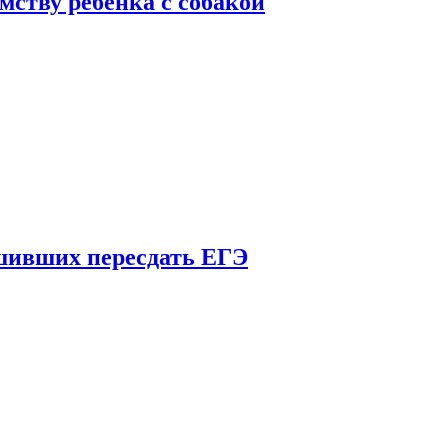
мству ребенка с собакой
шивших пересдать ЕГЭ