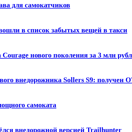
ава для самокатчиков
 вошли в список забытых вещей в такси
Courage нового поколения за 3 млн руб
вого внедорожника Sollers S9: получен 
 мощного самоката
ёлся внедорожной версией Trailhunter