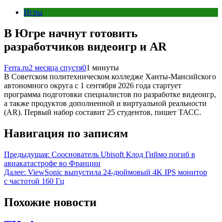
Игры
В Югре начнут готовить
разработчиков видеоигр и AR
Ferra.ru
2 месяца спустя
0
1 минуты
В Советском политехническом колледже Ханты-Мансийского
автономного округа с 1 сентября 2026 года стартует
программа подготовки специалистов по разработке видеоигр,
а также продуктов дополненной и виртуальной реальности
(AR). Первый набор составит 25 студентов, пишет ТАСС.
Навигация по записям
Предыдущая:
Сооснователь Ubisoft Клод Гиймо погиб в
авиакатастрофе во Франции
Далее:
ViewSonic выпустила 24-дюймовый 4K IPS монитор
с частотой 160 Гц
Похожие новости