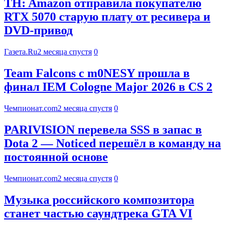
TH: Amazon отправила покупателю
RTX 5070 старую плату от ресивера и
DVD-привод
Газета.Ru
2 месяца спустя
0
Team Falcons с m0NESY прошла в
финал IEM Cologne Major 2026 в CS 2
Чемпионат.com
2 месяца спустя
0
PARIVISION перевела SSS в запас в
Dota 2 — Noticed перешёл в команду на
постоянной основе
Чемпионат.com
2 месяца спустя
0
Музыка российского композитора
станет частью саундтрека GTA VI