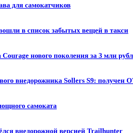
ава для самокатчиков
 вошли в список забытых вещей в такси
Courage нового поколения за 3 млн руб
вого внедорожника Sollers S9: получен 
 мощного самоката
ёлся внедорожной версией Trailhunter