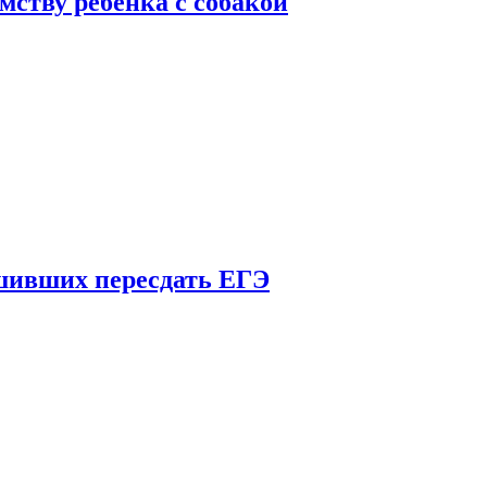
мству ребенка с собакой
шивших пересдать ЕГЭ