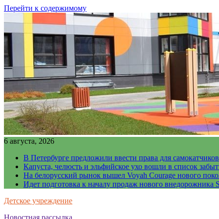
Перейти к содержимому
6 августа, 2026
В Петербурге предложили ввести права для самокатчиков
Капуста, челюсть и эльфийское ухо вошли в список забы
На белорусский рынок вышел Voyah Courage нового поко
Идет подготовка к началу продаж нового внедорожника S
Детское учреждение
Новостная рассылка