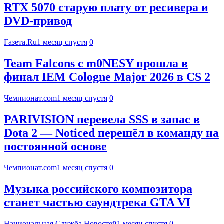
RTX 5070 старую плату от ресивера и
DVD-привод
Газета.Ru
1 месяц спустя
0
Team Falcons с m0NESY прошла в
финал IEM Cologne Major 2026 в CS 2
Чемпионат.com
1 месяц спустя
0
PARIVISION перевела SSS в запас в
Dota 2 — Noticed перешёл в команду на
постоянной основе
Чемпионат.com
1 месяц спустя
0
Музыка российского композитора
станет частью саундтрека GTA VI
Национальная Служба Новостей
1 месяц спустя
0