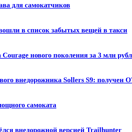
ава для самокатчиков
 вошли в список забытых вещей в такси
Courage нового поколения за 3 млн руб
вого внедорожника Sollers S9: получен 
 мощного самоката
ёлся внедорожной версией Trailhunter