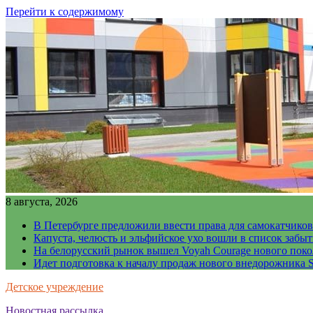
Перейти к содержимому
8 августа, 2026
В Петербурге предложили ввести права для самокатчиков
Капуста, челюсть и эльфийское ухо вошли в список забы
На белорусский рынок вышел Voyah Courage нового поко
Идет подготовка к началу продаж нового внедорожника S
Детское учреждение
Новостная рассылка