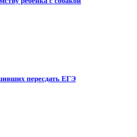
мству ребенка с собакой
шивших пересдать ЕГЭ