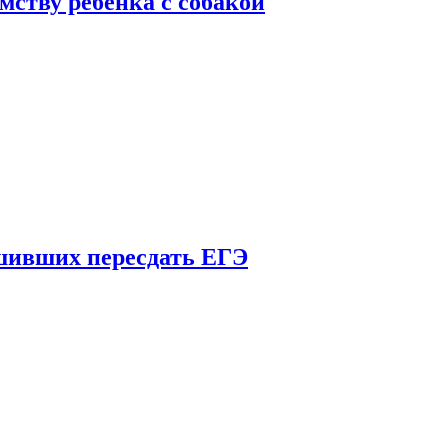
мству ребенка с собакой
шивших пересдать ЕГЭ