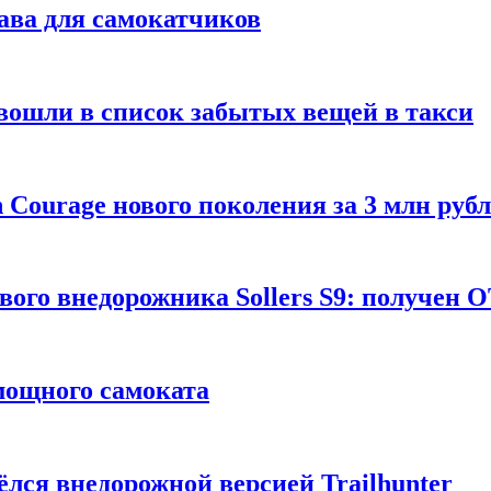
ава для самокатчиков
 вошли в список забытых вещей в такси
Courage нового поколения за 3 млн руб
вого внедорожника Sollers S9: получен 
 мощного самоката
ёлся внедорожной версией Trailhunter