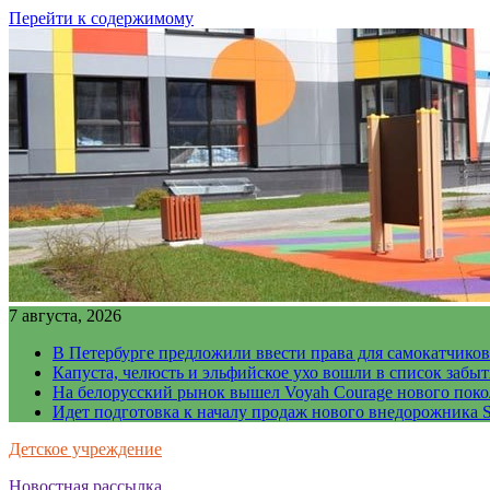
Перейти к содержимому
7 августа, 2026
В Петербурге предложили ввести права для самокатчиков
Капуста, челюсть и эльфийское ухо вошли в список забы
На белорусский рынок вышел Voyah Courage нового поко
Идет подготовка к началу продаж нового внедорожника S
Детское учреждение
Новостная рассылка