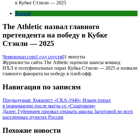
в Кубке Стэнли — 2025
Хоккей
The Athletic назвал главного
претендента на победу в Кубке
Стэнли — 2025
Чемпионат.com
1 год спустя
0
1 минуты
Журналисты сайта The Athletic оценили шансы команд
НХЛ в полуфинальных парах Кубка Стэнли — 2025 и назвали
главного фаворита на победу в плей-офф.
Навигация по записям
Предыдущая:
Хоккеист «СКА‑1946» Ильин попал
в реанимацию после матча со «Спартаком»
Далее:
Губерниев призвал открыть школы Загитовой во всех
населенных пунктах России
Похожие новости