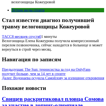
велогонщицы Кожеуровой
Летние виды спорта
Стал известен диагноз получившей
травму велогонщицы Кожеуровой
ТАСС
8 месяцев спустя
0
1 минуты
Велогонщица Елена Кожеурова получила компрессионный
перелом позвоночника, сейчас находится в больнице и может
вернуться в строй через месяц.
Навигация по записям
Предыдущая:
The Sun: теннисистка за год на OnlyFans
получит больше, чем за 14 лет в спорте
Далее:
Водонаева осудила Самойлову за излишние откровения
Похожие новости
Свищев раскритиковал пловца Сомова
за участие в допинг-олимпиаде