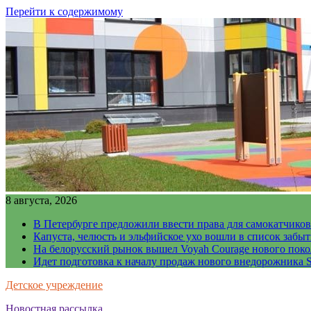
Перейти к содержимому
8 августа, 2026
В Петербурге предложили ввести права для самокатчиков
Капуста, челюсть и эльфийское ухо вошли в список забы
На белорусский рынок вышел Voyah Courage нового поко
Идет подготовка к началу продаж нового внедорожника S
Детское учреждение
Новостная рассылка