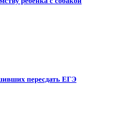
мству ребенка с собакой
шивших пересдать ЕГЭ