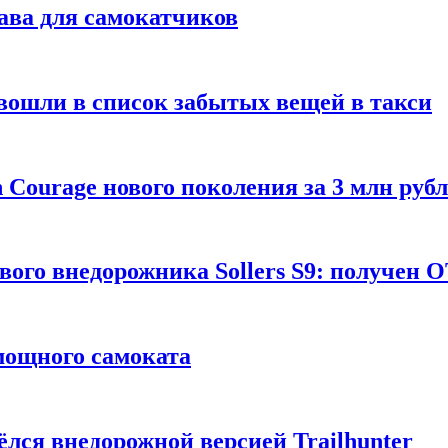
ава для самокатчиков
 вошли в список забытых вещей в такси
Courage нового поколения за 3 млн руб
вого внедорожника Sollers S9: получен 
 мощного самоката
ёлся внедорожной версией Trailhunter