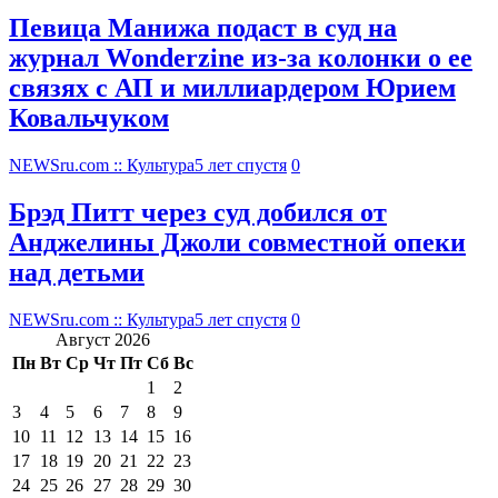
Певица Манижа подаст в суд на
журнал Wonderzine из-за колонки о ее
связях с АП и миллиардером Юрием
Ковальчуком
NEWSru.com :: Культура
5 лет спустя
0
Брэд Питт через суд добился от
Анджелины Джоли совместной опеки
над детьми
NEWSru.com :: Культура
5 лет спустя
0
Август 2026
Пн
Вт
Ср
Чт
Пт
Сб
Вс
1
2
3
4
5
6
7
8
9
10
11
12
13
14
15
16
17
18
19
20
21
22
23
24
25
26
27
28
29
30