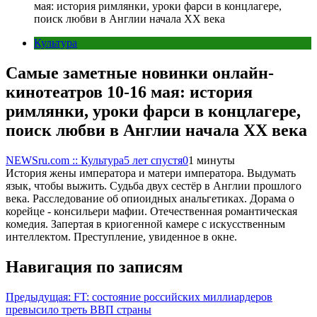
мая: история римлянки, уроки фарси в концлагере,
поиск любви в Англии начала XX века
Культура
Самые заметные новинки онлайн-
кинотеатров 10-16 мая: история
римлянки, уроки фарси в концлагере,
поиск любви в Англии начала XX века
NEWSru.com :: Культура
5 лет спустя
0
1 минуты
История жены императора и матери императора. Выдумать
язык, чтобы выжить. Судьба двух сестёр в Англии прошлого
века. Расследование об опиоидных анальгетиках. Дорама о
корейце - консильери мафии. Отечественная романтическая
комедия. Запертая в криогенной камере с искусственным
интеллектом. Преступление, увиденное в окне.
Навигация по записям
Предыдущая:
FT: состояние российских миллиардеров
превысило треть ВВП страны