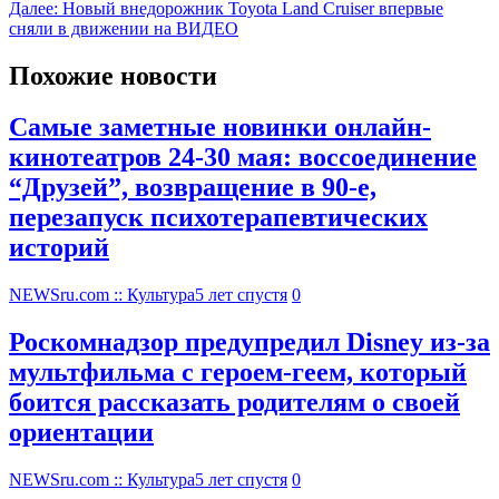
Далее:
Новый внедорожник Toyota Land Cruiser впервые
сняли в движении на ВИДЕО
Похожие новости
Самые заметные новинки онлайн-
кинотеатров 24-30 мая: воссоединение
“Друзей”, возвращение в 90-е,
перезапуск психотерапевтических
историй
NEWSru.com :: Культура
5 лет спустя
0
Роскомнадзор предупредил Disney из-за
мультфильма c героем-геем, который
боится рассказать родителям о своей
ориентации
NEWSru.com :: Культура
5 лет спустя
0