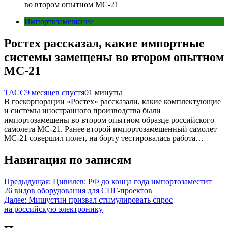
во втором опытном МС-21
Импортозамещение
Ростех рассказал, какие импортные
системы замещены во втором опытном
МС-21
ТАСС
9 месяцев спустя
0
1 минуты
В госкорпорации «Ростех» рассказали, какие комплектующие
и системы иностранного производства были
импортозамещены во втором опытном образце российского
самолета МС-21. Ранее второй импортозамещенный самолет
МС-21 совершил полет, на борту тестировалась работа…
Навигация по записям
Предыдущая:
Цивилев: РФ до конца года импортозаместит
26 видов оборудования для СПГ-проектов
Далее:
Мишустин призвал стимулировать спрос
на российскую электронику