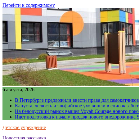
Перейти к содержимому
6 августа, 2026
В Петербурге предложили ввести права для самокатчиков
Капуста, челюсть и эльфийское ухо вошли в список забы
На белорусский рынок вышел Voyah Courage нового поко
Идет подготовка к началу продаж нового внедорожника S
Детское учреждение
Новостная рассылка