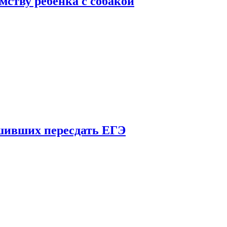
мству ребенка с собакой
шивших пересдать ЕГЭ