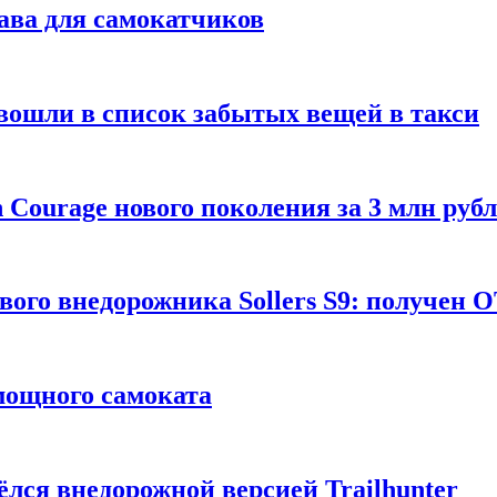
ава для самокатчиков
 вошли в список забытых вещей в такси
Courage нового поколения за 3 млн руб
вого внедорожника Sollers S9: получен 
 мощного самоката
ёлся внедорожной версией Trailhunter