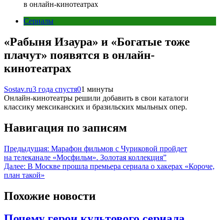
в онлайн-кинотеатрах
Сериалы
«Рабыня Изаура» и «Богатые тоже
плачут» появятся в онлайн-
кинотеатрах
Sostav.ru
3 года спустя
0
1 минуты
Онлайн-кинотеатры решили добавить в свои каталоги
классику мексиканских и бразильских мыльных опер.
Навигация по записям
Предыдущая:
Марафон фильмов с Чуриковой пройдет
на телеканале «Мосфильм». Золотая коллекция”
Далее:
В Москве прошла премьера сериала о хакерах «Короче,
план такой»
Похожие новости
Почему герои культового сериала