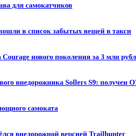
ава для самокатчиков
 вошли в список забытых вещей в такси
Courage нового поколения за 3 млн руб
вого внедорожника Sollers S9: получен 
 мощного самоката
ёлся внедорожной версией Trailhunter