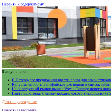
Перейти к содержимому
8 августа, 2026
В Петербурге предложили ввести права для самокатчиков
Капуста, челюсть и эльфийское ухо вошли в список забы
На белорусский рынок вышел Voyah Courage нового поко
Идет подготовка к началу продаж нового внедорожника S
Детское учреждение
Новостная рассылка