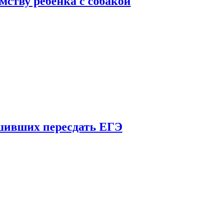
мству ребенка с собакой
шивших пересдать ЕГЭ