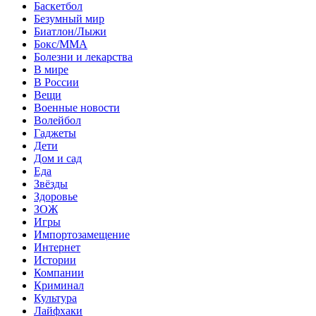
Баскетбол
Безумный мир
Биатлон/Лыжи
Бокс/MMA
Болезни и лекарства
В мире
В России
Вещи
Военные новости
Волейбол
Гаджеты
Дети
Дом и сад
Еда
Звёзды
Здоровье
ЗОЖ
Игры
Импортозамещение
Интернет
Истории
Компании
Криминал
Культура
Лайфхаки