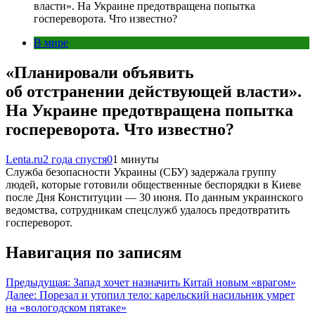
власти». На Украине предотвращена попытка
госпереворота. Что известно?
В мире
«Планировали объявить
об отстранении действующей власти».
На Украине предотвращена попытка
госпереворота. Что известно?
Lenta.ru
2 года спустя
0
1 минуты
Служба безопасности Украины (СБУ) задержала группу
людей, которые готовили общественные беспорядки в Киеве
после Дня Конституции — 30 июня. По данным украинского
ведомства, сотрудникам спецслужб удалось предотвратить
госпереворот.
Навигация по записям
Предыдущая:
Запад хочет назначить Китай новым «врагом»
Далее:
Порезал и утопил тело: карельский насильник умрет
на «вологодском пятаке»