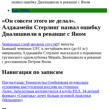
назвал ошибку Двалишвили в реванше с Яном
Бокс/MMA
«Он совсем этого не делал».
Алджамейн Стерлинг назвал ошибку
Двалишвили в реванше с Яном
Чемпионат.com
8 месяцев спустя
0
1 минуты
Бывший чемпион UFC в легчайшем весе (до 61 кг)
американец Алджамейн Стерлинг высказался о поражении
грузинского одноклубника Мераба Двалишвили в реванше
с россиянином Петром Яном.
Навигация по записям
Предыдущая:
Теннисистка Олейникова недовольна
условиями выступления россиян на турнирах
Далее:
Заболотным интересуются 4 клуба РПЛ. 34-летний
форвард «Спартака» хочет больше игровой практики
(Metaratings)