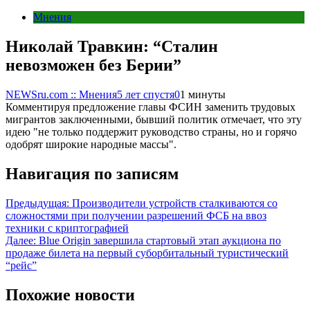
Мнения
Николай Травкин: “Сталин
невозможен без Берии”
NEWSru.com :: Мнения
5 лет спустя
0
1 минуты
Комментируя предложение главы ФСИН заменить трудовых
мигрантов заключенными, бывший политик отмечает, что эту
идею "не только поддержит руководство страны, но и горячо
одобрят широкие народные массы".
Навигация по записям
Предыдущая:
Производители устройств сталкиваются со
сложностями при получении разрешений ФСБ на ввоз
техники с криптографией
Далее:
Blue Origin завершила стартовый этап аукциона по
продаже билета на первый суборбитальный туристический
“рейс”
Похожие новости