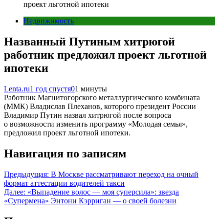
проект льготной ипотеки
Недвижимость
Названный Путиным хитрюгой
работник предложил проект льготной
ипотеки
Lenta.ru
1 год спустя
0
1 минуты
Работник Магнитогорского металлургического комбината
(ММК) Владислав Плеханов, которого президент России
Владимир Путин назвал хитрюгой после вопроса
о возможности изменить программу «Молодая семья»,
предложил проект льготной ипотеки.
Навигация по записям
Предыдущая:
В Москве рассматривают переход на очный
формат аттестации водителей такси
Далее:
«Выпадение волос — моя суперсила»: звезда
«Супермена» Энтони Кэрриган — о своей болезни