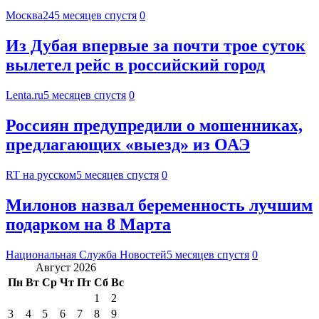
Москва24
5 месяцев спустя
0
Из Дубая впервые за почти трое суток
вылетел рейс в российский город
Lenta.ru
5 месяцев спустя
0
Россиян предупредили о мошенниках,
предлагающих «выезд» из ОАЭ
RT на русском
5 месяцев спустя
0
Милонов назвал беременность лучшим
подарком на 8 Марта
Национальная Служба Новостей
5 месяцев спустя
0
Август 2026
Пн
Вт
Ср
Чт
Пт
Сб
Вс
1
2
3
4
5
6
7
8
9