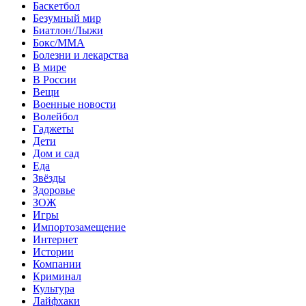
Баскетбол
Безумный мир
Биатлон/Лыжи
Бокс/MMA
Болезни и лекарства
В мире
В России
Вещи
Военные новости
Волейбол
Гаджеты
Дети
Дом и сад
Еда
Звёзды
Здоровье
ЗОЖ
Игры
Импортозамещение
Интернет
Истории
Компании
Криминал
Культура
Лайфхаки