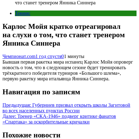
что станет тренером Янника Синнера
Теннис
Карлос Мойя кратко отреагировал
на слухи о том, что станет тренером
Янника Синнера
Чемпионат.com
1 год спустя
0
1 минуты
Бывшая первая ракетка мира испанец Карлос Мойя опроверг
новость о том, что в следующем сезоне будет тренировать
трёхкратного победителя турниров «Большого шлема»,
первую ракетку мира итальянца Янника Синнера.
Навигация по записям
Предыдущая:
Губерниев призвал открыть школы Загитовой
во всех населенных пунктах России
Далее:
Тренер «СКА-1946» подверг критике фанатов
«Спартака» за оскорбительные кричалки
Похожие новости