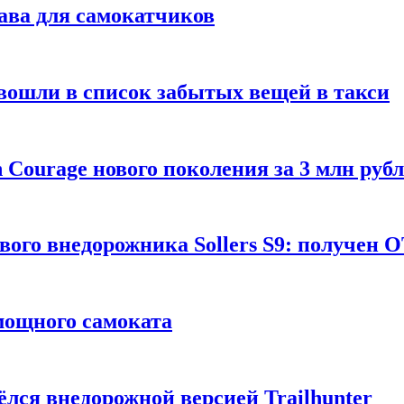
ава для самокатчиков
 вошли в список забытых вещей в такси
Courage нового поколения за 3 млн руб
вого внедорожника Sollers S9: получен 
 мощного самоката
ёлся внедорожной версией Trailhunter