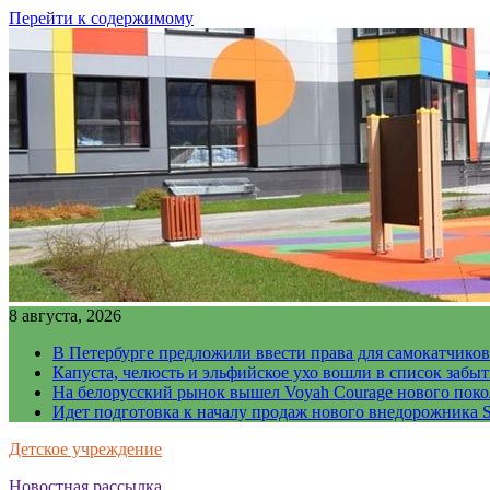
Перейти к содержимому
8 августа, 2026
В Петербурге предложили ввести права для самокатчиков
Капуста, челюсть и эльфийское ухо вошли в список забы
На белорусский рынок вышел Voyah Courage нового поко
Идет подготовка к началу продаж нового внедорожника S
Детское учреждение
Новостная рассылка