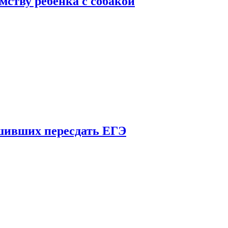
мству ребенка с собакой
шивших пересдать ЕГЭ