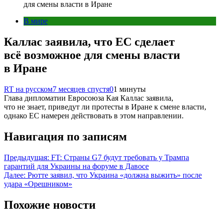
для смены власти в Иране
В мире
Каллас заявила, что ЕС сделает
всё возможное для смены власти
в Иране
RT на русском
7 месяцев спустя
0
1 минуты
Глава дипломатии Евросоюза Кая Каллас заявила,
что не знает, приведут ли протесты в Иране к смене власти,
однако ЕС намерен действовать в этом направлении.
Навигация по записям
Предыдущая:
FT: Страны G7 будут требовать у Трампа
гарантий для Украины на форуме в Давосе
Далее:
Рютте заявил, что Украина «должна выжить» после
удара «Орешником»
Похожие новости