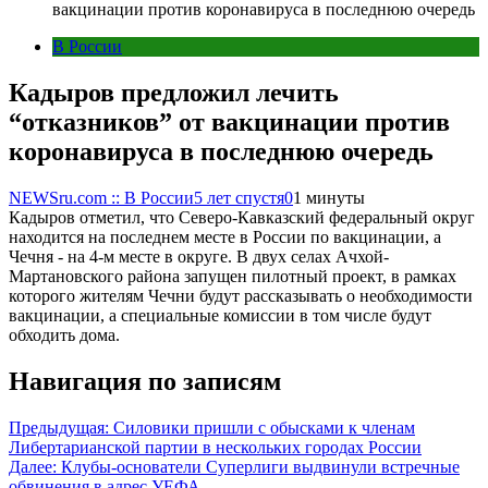
вакцинации против коронавируса в последнюю очередь
В России
Кадыров предложил лечить
“отказников” от вакцинации против
коронавируса в последнюю очередь
NEWSru.com :: В России
5 лет спустя
0
1 минуты
Кадыров отметил, что Северо-Кавказский федеральный округ
находится на последнем месте в России по вакцинации, а
Чечня - на 4-м месте в округе. В двух селах Ачхой-
Мартановского района запущен пилотный проект, в рамках
которого жителям Чечни будут рассказывать о необходимости
вакцинации, а специальные комиссии в том числе будут
обходить дома.
Навигация по записям
Предыдущая:
Силовики пришли с обысками к членам
Либертарианской партии в нескольких городах России
Далее:
Клубы-основатели Суперлиги выдвинули встречные
обвинения в адрес УЕФА