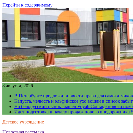
Перейти к содержимому
8 августа, 2026
В Петербурге предложили ввести права для самокатчиков
Капуста, челюсть и эльфийское ухо вошли в список забы
На белорусский рынок вышел Voyah Courage нового поко
Идет подготовка к началу продаж нового внедорожника S
Детское учреждение
Новостная рассылка