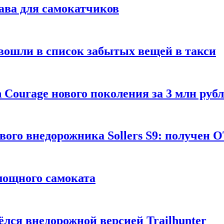
ава для самокатчиков
 вошли в список забытых вещей в такси
Courage нового поколения за 3 млн руб
вого внедорожника Sollers S9: получен 
 мощного самоката
ёлся внедорожной версией Trailhunter