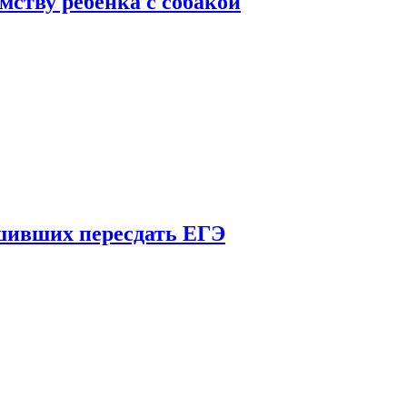
мству ребенка с собакой
шивших пересдать ЕГЭ